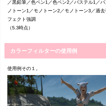
／黒鉛筆／色ペン1／色ペン2／パステル1／パ
ノトーン1／モノトーン2／モノトーン3／過
フェクト強調
（5.3時点）
カラーフィルターの使用例
使用例その１。